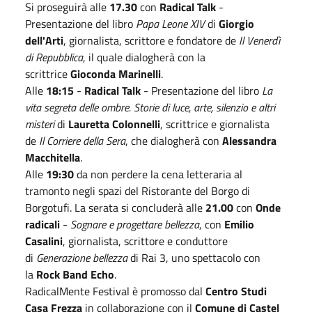
Si proseguirà alle
17.30
con
Radical Talk
-
Presentazione del libro
Papa Leone XIV
di
Giorgio
dell'Arti
, giornalista, scrittore e fondatore de
Il Venerdì
di Repubblica
, il quale dialogherà con la
scrittrice
Gioconda Marinelli
.
Alle
18:15
-
Radical Talk
- Presentazione del libro
La
vita segreta delle ombre. Storie di luce, arte, silenzio e altri
misteri
di
Lauretta Colonnelli
, scrittrice e giornalista
de
Il Corriere della Sera
, che dialogherà con
Alessandra
Macchitella
.
Alle
19:30
da non perdere la cena letteraria al
tramonto negli spazi del Ristorante del Borgo di
Borgotufi. La serata si concluderà alle
21.00
con
Onde
radicali
-
Sognare e progettare bellezza
, con
Emilio
Casalini
, giornalista, scrittore e conduttore
di
Generazione bellezza
di Rai 3, uno spettacolo con
la
Rock Band Echo
.
RadicalMente Festival è promosso dal
Centro Studi
Casa Frezza
in collaborazione con il
Comune di Castel