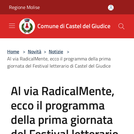
Salta al contenuto principale
Regione Molise
Comune di Castel del Giudice
Home
>
Novità
>
Notizie
>
Al via RadicalMente, ecco il programma della prima
giornata del Festival letterario di Castel del Giudice
Al via RadicalMente,
ecco il programma
della prima giornata
del Festival letterario