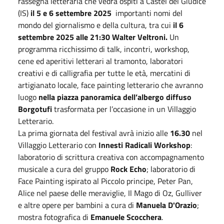
rassegna letteraria che vedrà ospiti a Castel del Giudice
(IS)
il 5 e 6 settembre 2025
importanti nomi del
mondo del giornalismo e della cultura, tra cui
il 6
settembre 2025 alle 21:30 Walter Veltroni.
Un
programma ricchissimo di talk, incontri, workshop,
cene ed aperitivi letterari al tramonto, laboratori
creativi e di calligrafia per tutte le età, mercatini di
artigianato locale, face painting letterario che avranno
luogo
nella piazza panoramica dell’albergo diffuso
Borgotufi
trasformata per l’occasione in un Villaggio
Letterario.
La prima giornata del festival avrà inizio alle
16.30
nel
Villaggio Letterario con
Innesti Radicali
Workshop
:
laboratorio di scrittura creativa con accompagnamento
musicale a cura del gruppo
Rock Echo
; laboratorio di
Face Painting ispirato al Piccolo principe, Peter Pan,
Alice nel paese delle meraviglie, Il Mago di Oz, Gulliver
e altre opere per bambini a cura di
Manuela D'Orazio
;
mostra fotografica di
Emanuele Scocchera
.