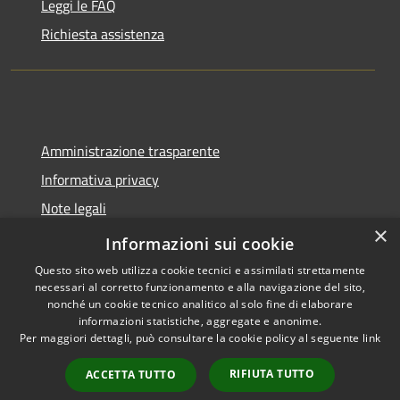
Leggi le FAQ
Richiesta assistenza
Amministrazione trasparente
Informativa privacy
Note legali
×
Dichiarazione di accessibilità
Informazioni sui cookie
Questo sito web utilizza cookie tecnici e assimilati strettamente
necessari al corretto funzionamento e alla navigazione del sito,
nonché un cookie tecnico analitico al solo fine di elaborare
informazioni statistiche, aggregate e anonime.
RSS
Copyright © 2026 • Comune di
Per maggiori dettagli, può consultare la cookie policy al seguente
link
Accessibilità
Castel del Giudice • Powered by
Privacy
Municipium
Accesso
•
RIFIUTA TUTTO
ACCETTA TUTTO
Cookie
redazione