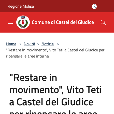
Salta al contenuto principale
Regione Molise
Comune di Castel del Giudice
Home
>
Novità
>
Notizie
>
"Restare in movimento", Vito Teti a Castel del Giudice per
ripensare le aree interne
"Restare in
movimento", Vito Teti
a Castel del Giudice
per ripensare le aree