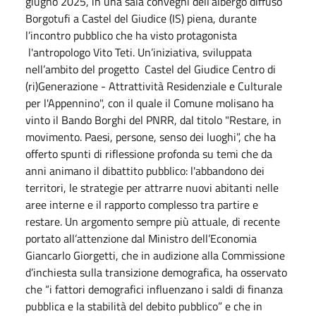
giugno 2025, in una sala convegni dell’albergo diffuso
Borgotufi a Castel del Giudice (IS) piena, durante
l’incontro pubblico che ha visto protagonista
l'antropologo Vito Teti. Un’iniziativa, sviluppata
nell’ambito del progetto Castel del Giudice Centro di
(ri)Generazione - Attrattività Residenziale e Culturale
per l'Appennino", con il quale il Comune molisano ha
vinto il Bando Borghi del PNRR, dal titolo "Restare, in
movimento. Paesi, persone, senso dei luoghi”, che ha
offerto spunti di riflessione profonda su temi che da
anni animano il dibattito pubblico: l'abbandono dei
territori, le strategie per attrarre nuovi abitanti nelle
aree interne e il rapporto complesso tra partire e
restare. Un argomento sempre più attuale, di recente
portato all’attenzione dal Ministro dell’Economia
Giancarlo Giorgetti, che in audizione alla Commissione
d’inchiesta sulla transizione demografica, ha osservato
che “i fattori demografici influenzano i saldi di finanza
pubblica e la stabilità del debito pubblico” e che in