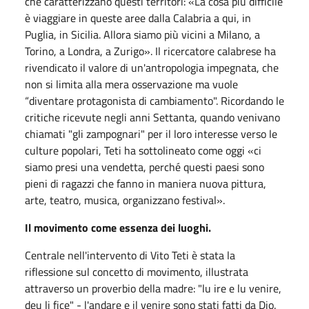
che caratterizzano questi territori: «La cosa più difficile
è viaggiare in queste aree dalla Calabria a qui, in
Puglia, in Sicilia. Allora siamo più vicini a Milano, a
Torino, a Londra, a Zurigo». Il ricercatore calabrese ha
rivendicato il valore di un'antropologia impegnata, che
non si limita alla mera osservazione ma vuole
“diventare protagonista di cambiamento". Ricordando le
critiche ricevute negli anni Settanta, quando venivano
chiamati "gli zampognari" per il loro interesse verso le
culture popolari, Teti ha sottolineato come oggi «ci
siamo presi una vendetta, perché questi paesi sono
pieni di ragazzi che fanno in maniera nuova pittura,
arte, teatro, musica, organizzano festival».
Il movimento come essenza dei luoghi.
Centrale nell'intervento di Vito Teti è stata la
riflessione sul concetto di movimento, illustrata
attraverso un proverbio della madre: "lu ire e lu venire,
deu li fice" - l'andare e il venire sono stati fatti da Dio.