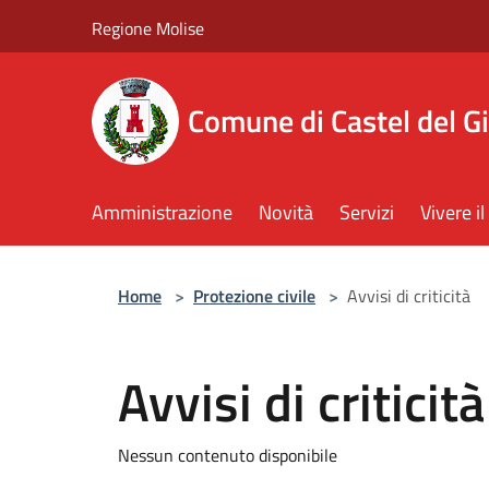
Salta al contenuto principale
Regione Molise
Comune di Castel del G
Amministrazione
Novità
Servizi
Vivere 
Home
>
Protezione civile
>
Avvisi di criticità
Avvisi di criticità
Nessun contenuto disponibile