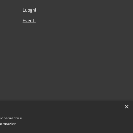
Luoghi
Eventi
×
nzionamento e
nformazioni