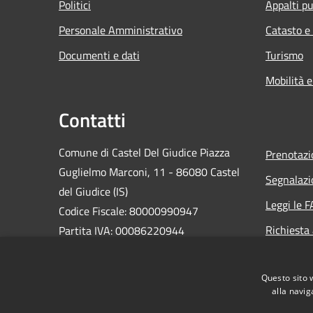
Politici
Appalti pu
Personale Amministrativo
Catasto e
Documenti e dati
Turismo
Mobilità e
Contatti
Comune di Castel Del Giudice Piazza
Prenotaz
Guglielmo Marconi, 11 - 86080 Castel
Segnalazi
del Giudice (IS)
Leggi le 
Codice Fiscale: 80000990947
Richiesta
Partita IVA: 00086220944
PEC:
casteldelgiudice@pec.it
Centralino Unico: +39 0865 946130
Questo sito 
alla navig