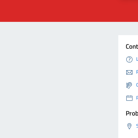
Cont
Prob