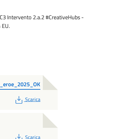
1C3 Intervento 2.a.2 #CreativeHubs -
n EU.
_a_eroe_2025_OK
PDF
Scarica
PDF
Scarica