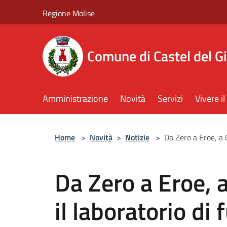
Salta al contenuto principale
Regione Molise
Comune di Castel del G
Amministrazione
Novità
Servizi
Vivere 
Home
>
Novità
>
Notizie
>
Da Zero a Eroe, a 
Da Zero a Eroe, a
il laboratorio di