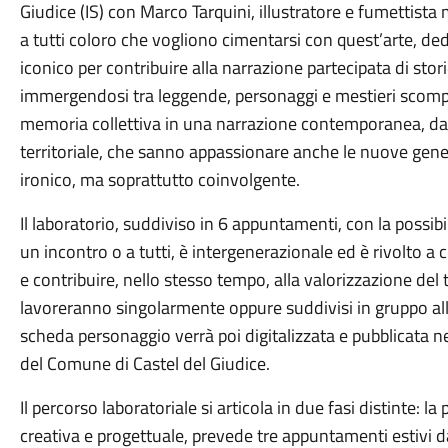
Giudice (IS) con Marco Tarquini, illustratore e fumettista mo
a tutti coloro che vogliono cimentarsi con quest’arte, ded
iconico per contribuire alla narrazione partecipata di stor
immergendosi tra leggende, personaggi e mestieri scompa
memoria collettiva in una narrazione contemporanea, dan
territoriale, che sanno appassionare anche le nuove gener
ironico, ma soprattutto coinvolgente.
Il laboratorio, suddiviso in 6 appuntamenti, con la possibi
un incontro o a tutti, è intergenerazionale ed è rivolto a 
e contribuire, nello stesso tempo, alla valorizzazione del te
lavoreranno singolarmente oppure suddivisi in gruppo alla 
scheda personaggio verrà poi digitalizzata e pubblicata nei
del Comune di Castel del Giudice.
Il percorso laboratoriale si articola in due fasi distinte: l
creativa e progettuale, prevede tre appuntamenti estivi dall