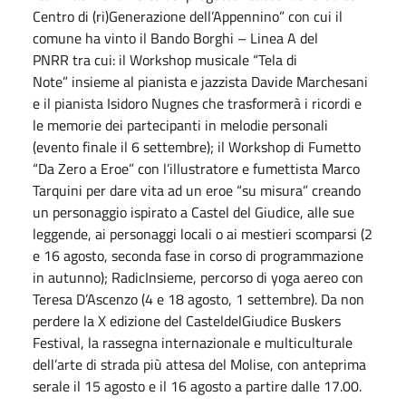
Centro di (ri)Generazione dell’Appennino” con cui il
comune ha vinto il Bando Borghi – Linea A del
PNRR tra cui: il Workshop musicale “Tela di
Note” insieme al pianista e jazzista Davide Marchesani
e il pianista Isidoro Nugnes che trasformerà i ricordi e
le memorie dei partecipanti in melodie personali
(evento finale il 6 settembre); il Workshop di Fumetto
“Da Zero a Eroe” con l’illustratore e fumettista Marco
Tarquini per dare vita ad un eroe “su misura” creando
un personaggio ispirato a Castel del Giudice, alle sue
leggende, ai personaggi locali o ai mestieri scomparsi (2
e 16 agosto, seconda fase in corso di programmazione
in autunno); RadicInsieme, percorso di yoga aereo con
Teresa D’Ascenzo (4 e 18 agosto, 1 settembre). Da non
perdere la X edizione del CasteldelGiudice Buskers
Festival, la rassegna internazionale e multiculturale
dell’arte di strada più attesa del Molise, con anteprima
serale il 15 agosto e il 16 agosto a partire dalle 17.00.