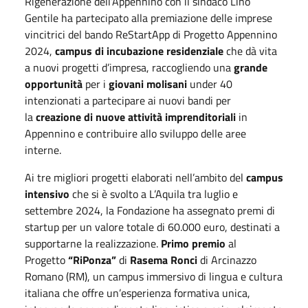
Rigenerazione dell’Appennino con il sindaco Lino
Gentile ha partecipato alla premiazione delle imprese
vincitrici del bando ReStartApp di Progetto Appennino
2024,
campus di incubazione residenziale
che dà vita
a nuovi progetti d’impresa, raccogliendo una
grande
opportunità
per i
giovani molisani
under 40
intenzionati a partecipare ai nuovi bandi per
la
creazione di nuove attività imprenditoriali
in
Appennino e contribuire allo sviluppo delle aree
interne.
Ai tre migliori progetti elaborati nell’ambito del
campus
intensivo
che si è svolto a L’Aquila tra luglio e
settembre 2024, la Fondazione ha assegnato premi di
startup per un valore totale di 60.000 euro, destinati a
supportarne la realizzazione.
Primo premio
al
Progetto
“RiPonza”
di
Rasema Ronci
di Arcinazzo
Romano (RM), un campus immersivo di lingua e cultura
italiana che offre un’esperienza formativa unica,