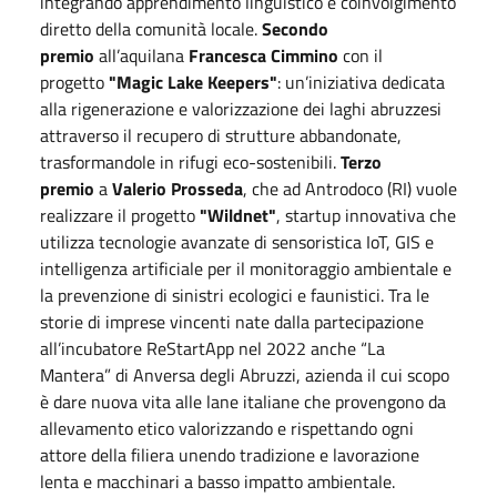
integrando apprendimento linguistico e coinvolgimento
diretto della comunità locale.
Secondo
premio
all’aquilana
Francesca Cimmino
con il
progetto
"Magic Lake Keepers"
: un’iniziativa dedicata
alla rigenerazione e valorizzazione dei laghi abruzzesi
attraverso il recupero di strutture abbandonate,
trasformandole in rifugi eco-sostenibili.
Terzo
premio
a
Valerio Prosseda
, che ad Antrodoco (RI) vuole
realizzare il progetto
"Wildnet"
, startup innovativa che
utilizza tecnologie avanzate di sensoristica IoT, GIS e
intelligenza artificiale per il monitoraggio ambientale e
la prevenzione di sinistri ecologici e faunistici. Tra le
storie di imprese vincenti nate dalla partecipazione
all’incubatore ReStartApp nel 2022 anche “La
Mantera” di Anversa degli Abruzzi, azienda il cui scopo
è dare nuova vita alle lane italiane che provengono da
allevamento etico valorizzando e rispettando ogni
attore della filiera unendo tradizione e lavorazione
lenta e macchinari a basso impatto ambientale.