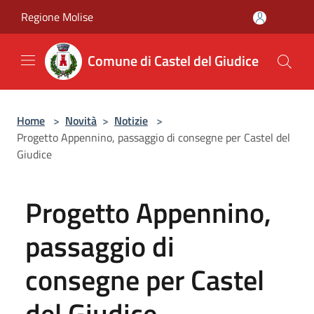
Salta al contenuto principale
Regione Molise
Comune di Castel del Giudice
Home
>
Novità
>
Notizie
>
Progetto Appennino, passaggio di consegne per Castel del
Giudice
Progetto Appennino,
passaggio di
consegne per Castel
del Giudice