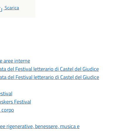
PDF
Scarica
le aree interne
a del Festival letterario di Castel del Giudice
a del Festival letterario di Castel del Giudice
stival
uskers Festival
a corpo
dee rigenerative, benessere, musica e