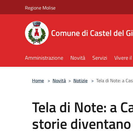
Salta al contenuto principale
Regione Molise
Comune di Castel del G
Amministrazione
Novità
Servizi
Vivere 
Home
>
Novità
>
Notizie
>
Tela di Note: a Ca
Tela di Note: a C
storie diventano