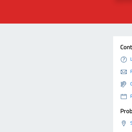
Cont
Prob