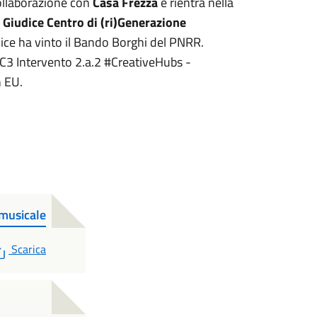
collaborazione con
Casa Frezza
e rientra nella
 Giudice Centro di (ri)Generazione
dice ha vinto il Bando Borghi del PNRR.
1C3 Intervento 2.a.2 #CreativeHubs -
n EU.
 musicale
PDF
Scarica