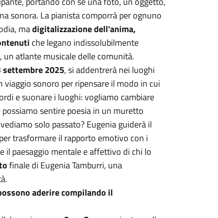
ipante, portando con sé una foto, un oggetto,
nna sonora. La pianista comporrà per ognuno
lodia, ma
digitalizzazione dell'anima,
ontenuti
che legano indissolubilmente
le, un atlante musicale delle comunità.
3 settembre 2025
, si addentrerà nei luoghi
 Un viaggio sonoro per ripensare il modo in cui
cordi e suonare i luoghi: vogliamo cambiare
 possiamo sentire poesia in un muretto
e vediamo solo passato? Eugenia guiderà il
 per trasformare il rapporto emotivo con i
 il paesaggio mentale e affettivo di chi lo
to
finale di Eugenia Tamburri, una
tà.
 possono aderire compilando il