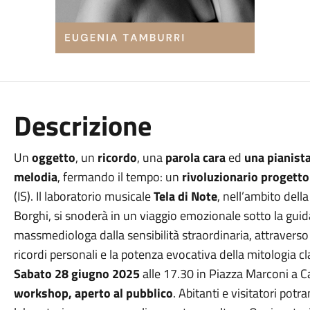
Descrizione
Un
oggetto
, un
ricordo
, una
parola cara
ed
una pianist
melodia
, fermando il tempo: un
rivoluzionario progett
(IS). Il laboratorio musicale
Tela di Note
, nell’ambito del
Borghi, si snoderà in un viaggio emozionale sotto la guid
massmediologa dalla sensibilità straordinaria, attravers
ricordi personali e la potenza evocativa della mitologia cl
Sabato 28 giugno 2025
alle 17.30 in Piazza Marconi a Ca
workshop, aperto al pubblico
. Abitanti e visitatori pot