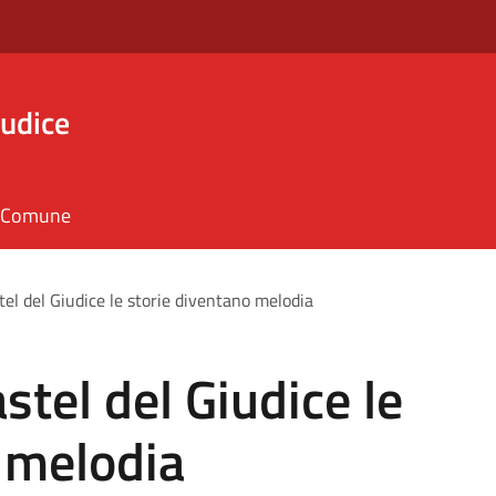
iudice
il Comune
stel del Giudice le storie diventano melodia
astel del Giudice le
 melodia