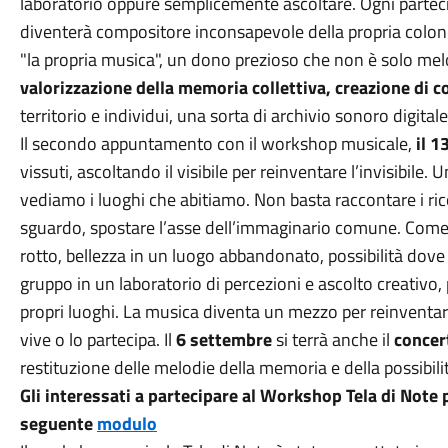
laboratorio oppure semplicemente ascoltare. Ogni partec
diventerà compositore inconsapevole della propria colo
"la propria musica", un dono prezioso che non è solo me
valorizzazione della memoria collettiva, creazione di c
territorio e individui, una sorta di archivio sonoro digita
Il secondo appuntamento con il workshop musicale,
il 1
vissuti, ascoltando il visibile per reinventare l’invisibile.
vediamo i luoghi che abitiamo. Non basta raccontare i ri
sguardo, spostare l’asse dell’immaginario comune. Come
rotto, bellezza in un luogo abbandonato, possibilità dov
gruppo in un laboratorio di percezioni e ascolto creativo,
propri luoghi. La musica diventa un mezzo per reinventare
vive o lo partecipa. Il
6 settembre
si terrà anche il
concer
restituzione delle melodie della memoria e della possibili
Gli interessati a partecipare al Workshop Tela di Note
seguente
modulo