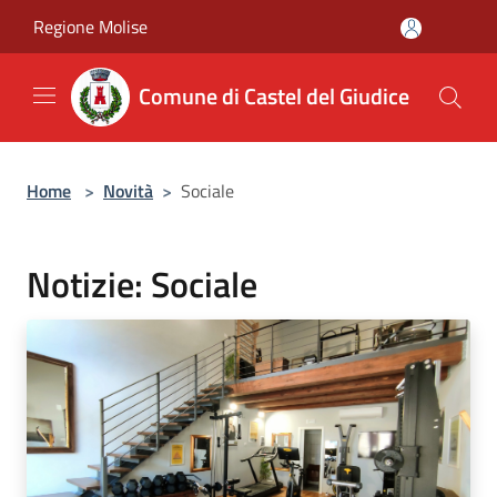
Salta al contenuto principale
Regione Molise
Comune di Castel del Giudice
Home
>
Novità
>
Sociale
Notizie: Sociale