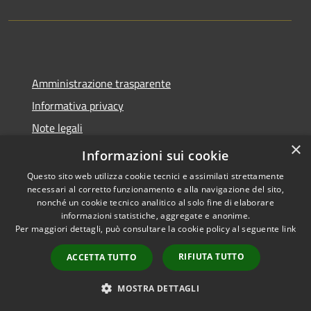
Amministrazione trasparente
Informativa privacy
Note legali
×
Dichiarazione di accessibilità
Informazioni sui cookie
Questo sito web utilizza cookie tecnici e assimilati strettamente
necessari al corretto funzionamento e alla navigazione del sito,
nonché un cookie tecnico analitico al solo fine di elaborare
informazioni statistiche, aggregate e anonime.
RSS
Copyright © 2026 • Comune di
Per maggiori dettagli, può consultare la cookie policy al seguente
link
Accessibilità
Castel del Giudice • Powered by
Privacy
Municipium
Accesso
•
RIFIUTA TUTTO
ACCETTA TUTTO
Cookie
redazione
Mappa del sito
MOSTRA DETTAGLI