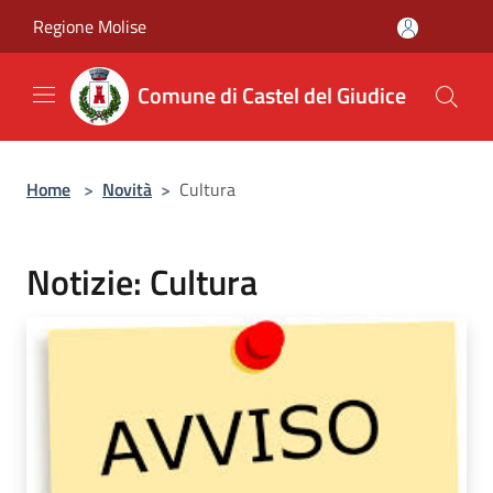
Salta al contenuto principale
Regione Molise
Comune di Castel del Giudice
Home
>
Novità
>
Cultura
Notizie: Cultura