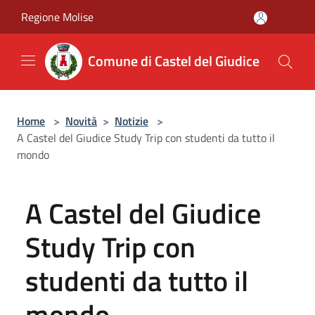
Salta al contenuto principale
Regione Molise
Comune di Castel del Giudice
Home
>
Novità
>
Notizie
>
A Castel del Giudice Study Trip con studenti da tutto il
mondo
A Castel del Giudice
Study Trip con
studenti da tutto il
mondo