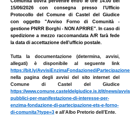
Comunità dovrà pervenire entro le ore 14.00 del
15/06/2026 con consegna presso l’Ufficio
Protocollo del Comune di Castel del Giudice
con
oggetto "Avviso Forno di Comunità -
gestione PNRR Borghi - NON APRIRE"
. In caso di
spedizione a mezzo raccomandata A/R farà fede
la data di accettazione dell’ufficio postale.
Tutta la documentazione (determina, avvisi,
allegati) è disponibile al seguente link
https://bit.ly/AvvisiEnzimaFondazionediPartecipazio
nella pagina degli avvisi del sito internet del
Comune di Castel del Giudice
https://www.comune.casteldelgiudice.is.it/it/news/avvis
pubblici-per-manifestazione-di-interesse-per-
enzima-fondazione-di-partecipazione-ets-e-forno-
di-comunita?type=3
e all’Albo Pretorio dell’Ente.